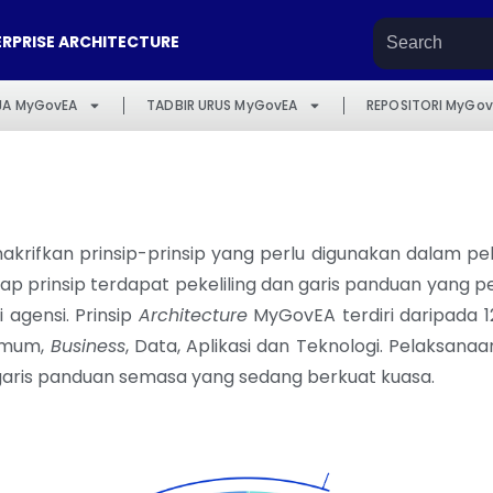
RPRISE ARCHITECTURE
JA MyGovEA
TADBIR URUS MyGovEA
REPOSITORI MyGov
krifkan prinsip-prinsip yang perlu digunakan dalam pel
ap prinsip terdapat pekeliling dan garis panduan yang per
 agensi. Prinsip
Architecture
MyGovEA terdiri daripada 1
 Umum,
Business
, Data, Aplikasi dan Teknologi. Pelaksanaan
garis panduan semasa yang sedang berkuat kuasa.