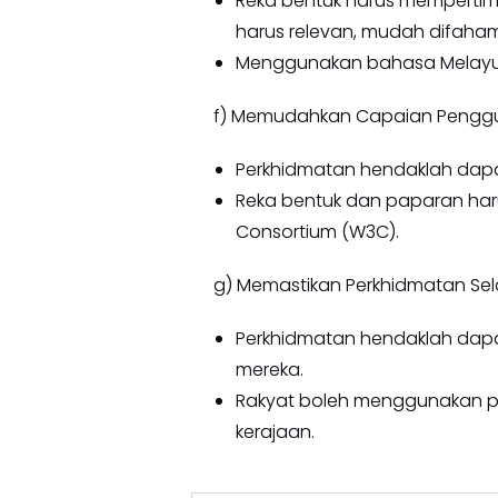
Reka bentuk harus memperti
harus relevan, mudah difaham
Menggunakan bahasa Melayu 
f) Memudahkan Capaian Pengg
Perkhidmatan hendaklah dapa
Reka bentuk dan paparan haru
Consortium (W3C).
g) Memastikan Perkhidmatan Sela
Perkhidmatan hendaklah dapa
mereka.
Rakyat boleh menggunakan p
kerajaan.