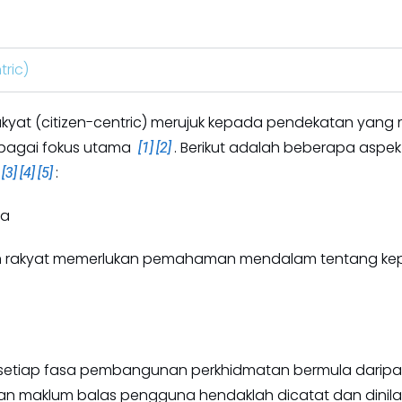
tric)
akyat (citizen-centric) merujuk kepada pendekatan yan
bagai fokus utama
. Berikut adalah beberapa aspe
[1]
[2]
:
[3]
[4]
[5]
na
an rakyat memerlukan pemahaman mendalam tentang kepe
setiap fasa pembangunan perkhidmatan bermula darip
an maklum balas pengguna hendaklah dicatat dan dinilai