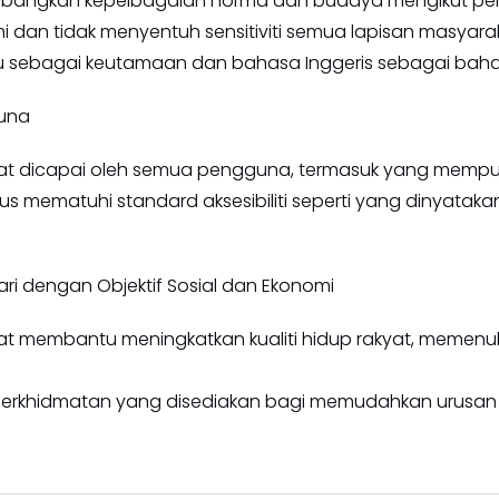
mbangkan kepelbagaian norma dan budaya mengikut pe
i dan tidak menyentuh sensitiviti semua lapisan masyara
sebagai keutamaan dan bahasa Inggeris sebagai bah
una
t dicapai oleh semua pengguna, termasuk yang mempun
s mematuhi standard aksesibiliti seperti yang dinyatak
ri dengan Objektif Sosial dan Ekonomi
t membantu meningkatkan kualiti hidup rakyat, memenuh
erkhidmatan yang disediakan bagi memudahkan urusan 