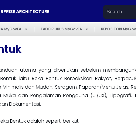
RPRISE ARCHITECTURE
JA MyGovEA
TADBIR URUS MyGovEA
REPOSITORI MyGov
ntuk
panduan utama yang diperlukan sebelum membangunkan
 Bentuk iaitu Reka Bentuk Berpaksikan Rakyat, Berpa
Minimalis dan Mudah, Seragam, Paparan/Menu Jelas, Realist
ra Muka dan Pengalaman Pengguna (UI/UX), Tipografi,
dan Dokumentasi.
eka Bentuk adalah seperti berikut: