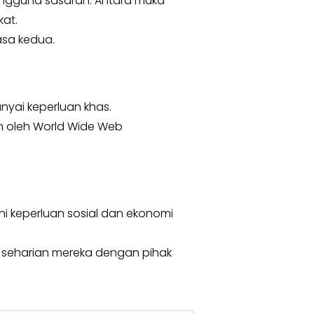
ngguna sasaran. Antara muka
kat.
asa kedua.
yai keperluan khas.
an oleh World Wide Web
i keperluan sosial dan ekonomi
seharian mereka dengan pihak