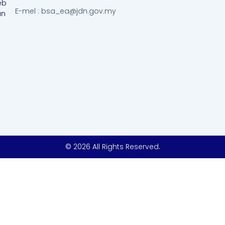
eb
E-mel : bsa_ea@jdn.gov.my
an
© 2026 All Rights Reserved.