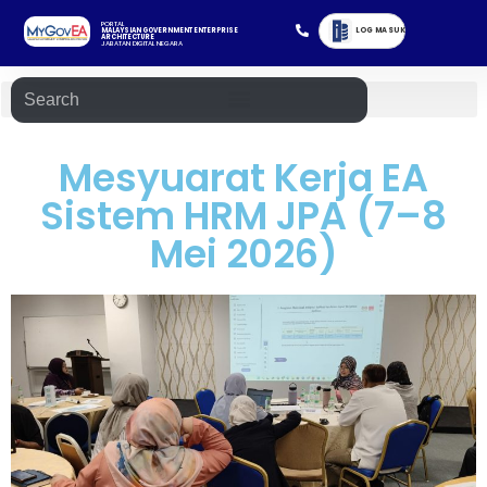
PORTAL
LOG MASUK
MALAYSIAN GOVERNMENT ENTERPRISE
ARCHITECTURE
JABATAN DIGITAL NEGARA
Mesyuarat Kerja EA
Sistem HRM JPA (7–8
Mei 2026)